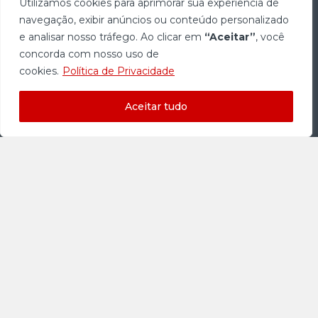
Utilizamos cookies para aprimorar sua experiência de
navegação, exibir anúncios ou conteúdo personalizado
Leia mais
e analisar nosso tráfego. Ao clicar em
“Aceitar”
, você
concorda com nosso uso de
cookies.
Política de Privacidade
Aceitar tudo
Explorando a Estranha e
Fantástica Arquitetura pelo