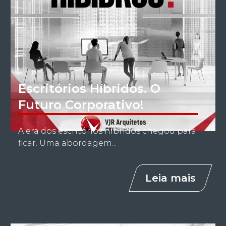
Escritórios Híbridos. O
Futuro Corporativo!
A era dos escritórios híbridos chegou para
ficar. Uma abordagem...
Leia mais