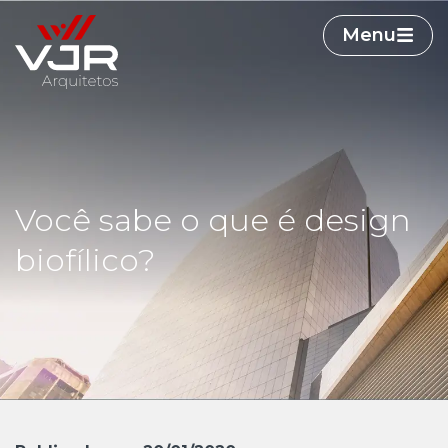
Menu
Você sabe o que é design
biofílico?